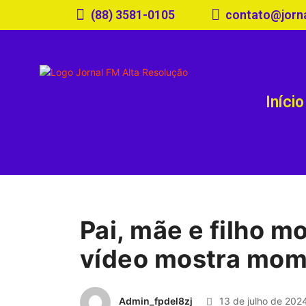
(88) 3581-0105
contato@jorn
Início
Pai, mãe e filho 
vídeo mostra mome
Admin_fpdel8zj
13 de julho de 202