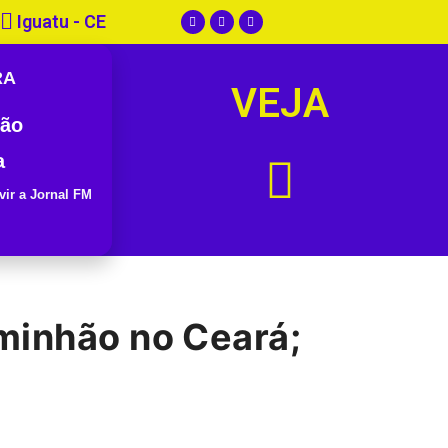
Iguatu - CE
RA
VEJA
ão
a
vir a Jornal FM
aminhão no Ceará;