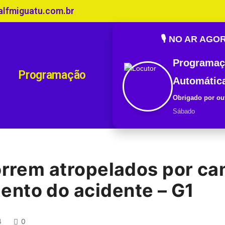
alfmiguatu.com.br
🎙️ NO AR AGO
Programaç
Programação
Automátic
Obrigado por ou
Sábado
morrem atropelados por c
nto do acidente – G1
4
0