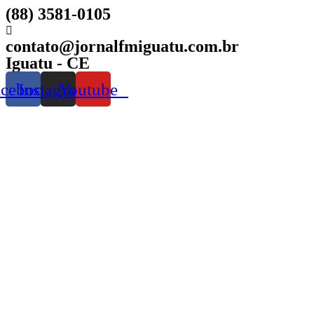
(88) 3581-0105
contato@jornalfmiguatu.com.br
Iguatu - CE
acebook
Instagram
Youtube