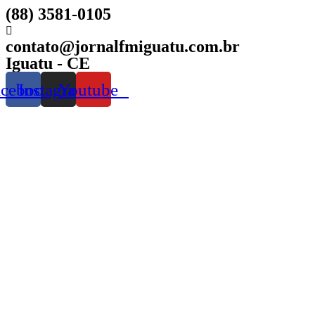
(88) 3581-0105
contato@jornalfmiguatu.com.br
Iguatu - CE
acebook
Instagram
Youtube