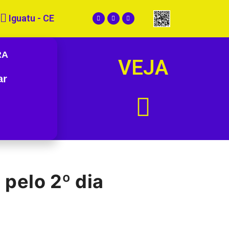
Iguatu - CE
RA
VEJA
ar
pelo 2º dia