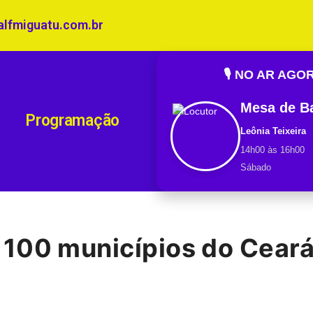
alfmiguatu.com.br
🎙️ NO AR AGO
Mesa de B
Programação
Leônia Teixeira
14h00 às 16h00
Sábado
100 municípios do Ceará 