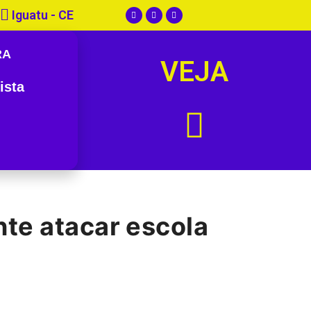
Iguatu - CE
RA
VEJA
ista
nte atacar escola