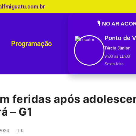
alfmiguatu.com.br
🎙️ NO AR AGO
Ponto de V
Programação
Tércio Júnior
9h00 às 11h00
Sexta-feira
am feridas após adolesce
rá – G1
 2024
0