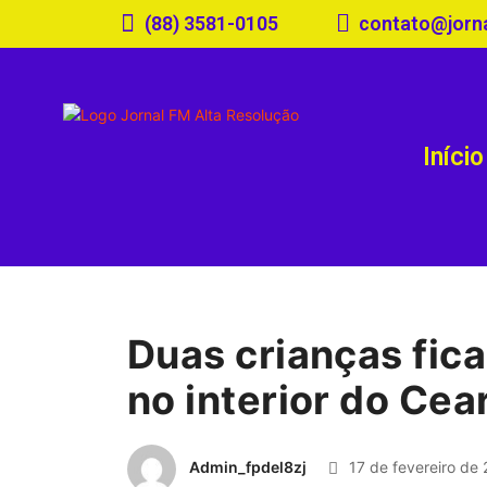
(88) 3581-0105
contato@jorn
Início
Duas crianças fic
no interior do Cea
Admin_fpdel8zj
17 de fevereiro de