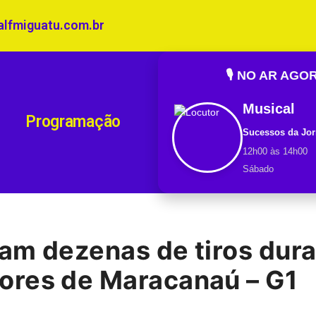
alfmiguatu.com.br
🎙️ NO AR AGO
Musical
Programação
Sucessos da Jor
12h00 às 14h00
Sábado
am dezenas de tiros dur
ores de Maracanaú – G1