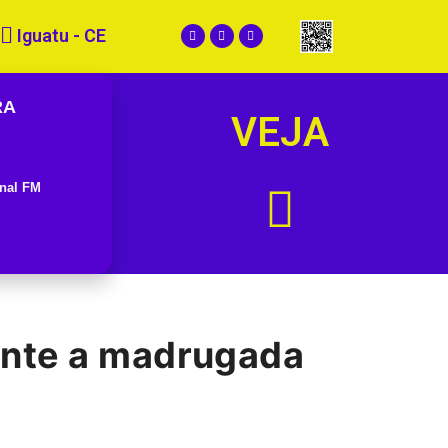
Iguatu - CE
RA
VEJA
nal FM
ante a madrugada