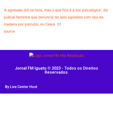
‘A agressão dói na hora, mas o que fica é a dor psicológica’, diz
policial feminina que denuncia ter sido agredida com ripa de
madeira por instrutor, no Ceará
G1
source
Jornal FM Iguatu © 2023 - Todos os Direitos
Reservados.
By Live Center Host