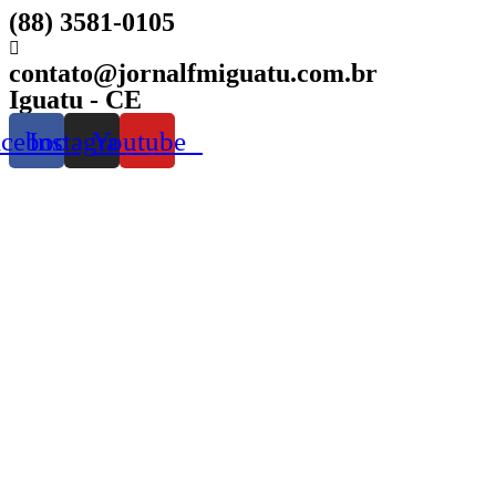
(88) 3581-0105
contato@jornalfmiguatu.com.br
Iguatu - CE
acebook
Instagram
Youtube